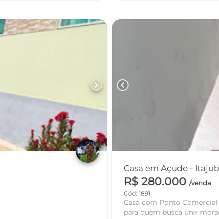
chevron_right
chevron_left
Casa em Açude - It
R$ 280.000
/venda
Cód: 1891
Casa com Ponto Comercial em Excel
para quem busca unir moradia