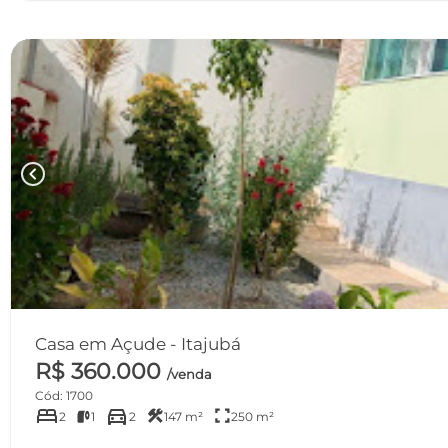
chevron_left
Casa em Açude - Itajubá
R$ 360.000
/venda
Cód: 1700
bed
directions_car
construction
fullscreen
2
1
2
147 m²
250 m²