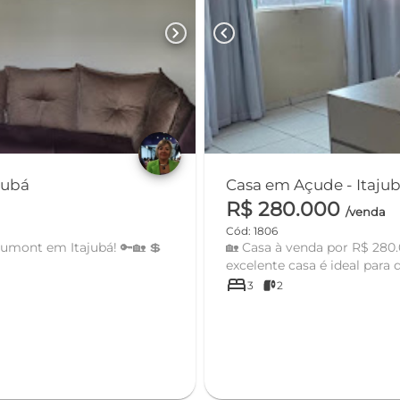
chevron_right
chevron_left
rro Santos Dumont em Itajubá
Casa em Açude - It
R$ 280.000
/venda
Cód: 1806
mont em Itajubá! 🔑🏡 💲
🏡 Casa à venda por R$ 280.00
excelente casa é ideal para 
bed
3
2