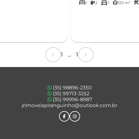
bed
directions_car
other_houses
construction
1
2
1
120 m²
chevron_left
chevron_right
1 ... 1
(35) 98896-2350
(35) 99713-3252
(35) 99996-8987
jrimoveispiranguinho@outlook.com.br