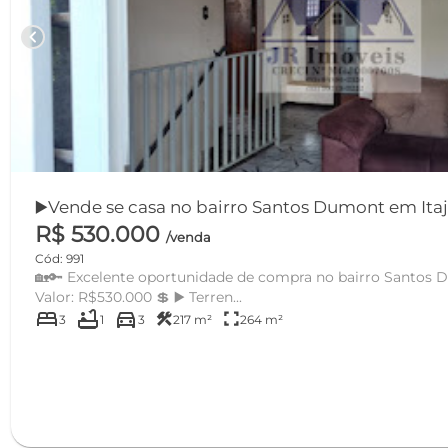
chevron_left
▶️Vende se casa no bai
R$ 530.000
/venda
Cód: 991
🏡🔑 Excelente oportunidade de compra no bairro Santos Du
Valor: R$530.000 💲 ▶️ Terren...
bed
bathtub
directions_car
construction
fullscreen
3
1
3
217 m²
264 m²