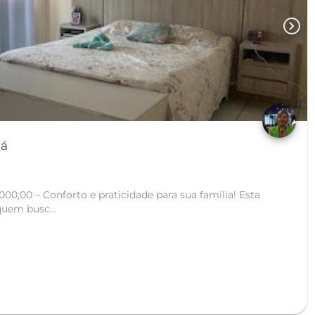
chevron_right
ajubá
0,00 – Conforto e praticidade para sua família! Esta
quem busc...