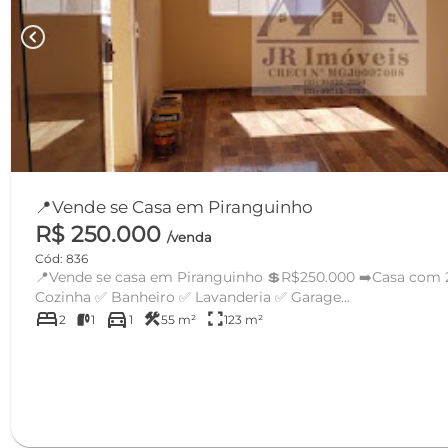
chevron_left
📍Vende se Casa em Piranguinho
R$ 250.000
/venda
Cód: 836
📍Vende se casa em Piranguinho 💲R$250.000 ➡️Casa com 2 Dormitórios ✅Sala ✅
Cozinha ✅ Banheiro ✅ Lavanderia ✅ Garage...
bed
directions_car
construction
fullscreen
2
1
1
55 m²
123 m²