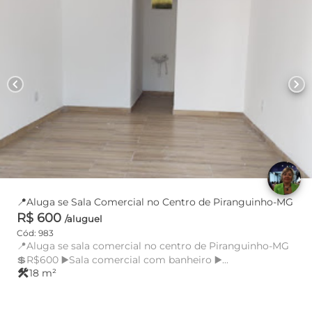
chevron_left
chevron_right
📍Aluga se Sala Comercial no Centro de Piranguinho-MG
R$ 600
/aluguel
Cód: 983
📍Aluga se sala comercial no centro de Piranguinho-MG
💲R$600 ▶️Sala comercial com banheiro ▶️...
construction
18 m²