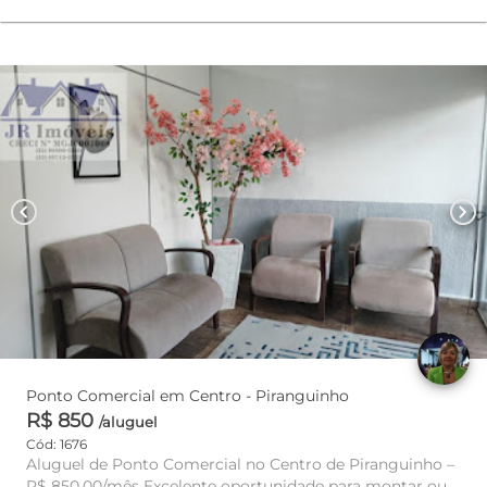
chevron_left
chevron_right
Ponto Comercial em Centro - Piranguinho
R$ 850
/aluguel
Cód: 1676
Aluguel de Ponto Comercial no Centro de Piranguinho –
R$ 850,00/mês Excelente oportunidade para montar ou