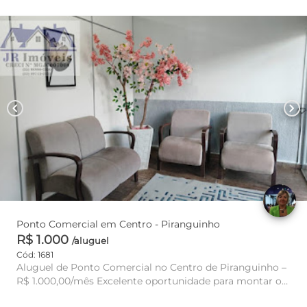
chevron_left
chevron_right
Ponto Comercial em Centro - Piranguinho
R$ 1.000
/aluguel
Cód: 1681
Aluguel de Ponto Comercial no Centro de Piranguinho –
R$ 1.000,00/mês Excelente oportunidade para montar ou
expandir se...