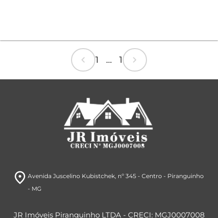
chevron_left
chevron_right
1 ... 1
room
Avenida Juscelino Kubistchek
, nº 345
- Centro
- Piranguinho
- MG
JR Imóveis Piranguinho LTDA - CRECI: MGJ0007008