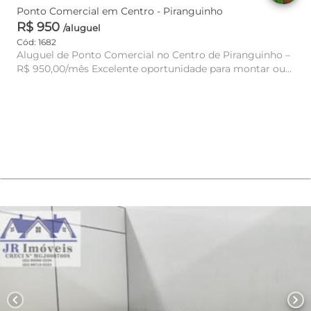
Ponto Comercial em Centro - Piranguinho
R$ 950
/aluguel
Cód: 1682
Aluguel de Ponto Comercial no Centro de Piranguinho –
R$ 950,00/mês Excelente oportunidade para montar ou
expandir seu ...
chevron_left
chevron_right