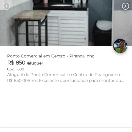
chevron_left
chevron_right
Ponto Comercial em Centro - Piranguinho
R$ 850
/aluguel
Cód: 1680
Aluguel de Ponto Comercial no Centro de Piranguinho –
R$ 850,00/mês Excelente oportunidade para montar ou
expandir seu ...