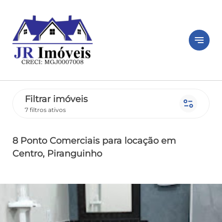
notes
Filtrar imóveis
page_info
7 filtros ativos
8 Ponto Comerciais
para locação
em
Centro
, Piranguinho